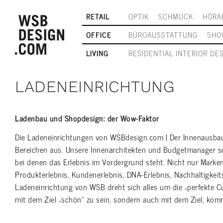
RETAIL
OPTIK
SCHMUCK
HÖRA
OFFICE
BÜROAUSSTATTUNG
SHO
LIVING
RESIDENTIAL INTERIOR DE
LADENEINRICHTUNG
Ladenbau und Shopdesign: der Wow-Faktor
Die Ladeneinrichtungen von WSBdesign.com | Der Innenausbau
Bereichen aus. Unsere Innenarchitekten und Budgetmanager s
bei denen das Erlebnis im Vordergrund steht. Nicht nur Marke
Produkterlebnis, Kundenerlebnis, DNA-Erlebnis, Nachhaltigkeits
Ladeneinrichtung von WSB dreht sich alles um die „perfekte C
mit dem Ziel „schön“ zu sein, sondern auch mit dem Ziel, komme