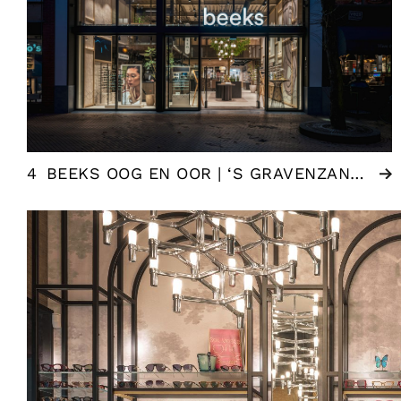
4
BEEKS OOG EN OOR | ‘S GRAVENZANDE (NL)