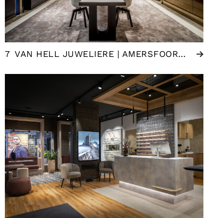
7
VAN HELL JUWELIERE | AMERSFOORT (NL)