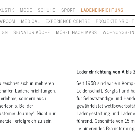
KUSTIK
MODE
SCHUHE
SPORT
LADENEINRICHTUNG
WROOM
MEDICAL
EXPERIENCE CENTRE
PROJEKTEINRICH
SIGN
SIGNATUR KÜCHE
MÖBEL NACH MASS
WOHNUNGSEIN
Ladeneinrichtung von A bis 
 zeichnet sich in mehreren
Seit 1958 sind wir ein Kompl
chaffen Ladeneinrichtungen,
Leidenschaft, Sorgfalt und 
nerlebnis, sondern auch
für Selbstständige und Hand
erlebnis. Bei der
gewährleistet wettbewerbsfähi
ustomer Journey“. Nicht nur
Ladengestaltung und Ladenei
rziell erfolgreich zu sein.
führend. Geschäfte von 15 m
inspirierendes Brainstormin