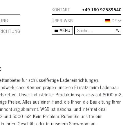
KONTAKT
+49 160 92589540
TUNG
ÜBER WSB
DE
Such
MENU
RICHTUNG
Z
ettanbieter für schlüsselfertige Ladeneinrichtungen.
handwerkliches Können prägen unseren Einsatz beim Ladenbau
elsketten. Unser industrieller Produktionsprozess auf 8000 m2
ge Preise. Alles aus einer Hand, die Ihnen die Bauleitung Ihrer
nrichtung abnimmt. WSB ist national und international
2 und 5000 m2. Kein Problem. Rufen Sie uns für ein
g in Ihrem Geschäft oder in unserem Showroom an.