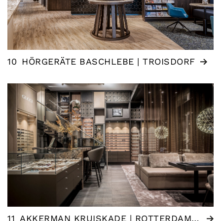
10
HÖRGERÄTE BASCHLEBE | TROISDORF
11
AKKERMAN KRUISKADE | ROTTERDAM (NL)