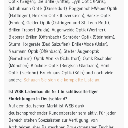
Optik (Siegen), Die Brille (Kriftel), Lyyn Optic (Paris),
Schuhmann Optik (Düsseldorf), Poggenpohl+Weber Optik
(Hattingen), Heicken Optik (Leverkusen), Backer Optik
(Emden), Geider Optik (Ostringen und St. Leon Roth),
Brillen Trabert (Fulda), Augenweide Optik (Werther),
Bieberer Brillen (Offenbach), Schröder Optik (Steinheim),
Sturm Hörgeräte (Bad Salzuflen), Brille+Mode (Uslar),
Naumann Optik (Offenbach), Stelter Augenoptik
(Gernsheim), Optik Monika (Schuttorf), Optik Rischpler
(München), Klöckner Optik (Bergisch Gladbach), Hönl
Optik (Iserlohn), Bruchhaus Optik (Köln) und noch viele
andere.
Schauen Sie sich die komplette Liste an.
Ist WSB Ladenbau die Nr 1 in schlüsselfertigen
Einrichtungen in Deutschland?
Auf dem deutschen Markt ist WSB dank
deutschsprechender Kundenberater sehr aktiv. Für jeden
Bereich stehen Spezialisten zur Verfügung, von
Architekten über Bauzeichner, Projektmanager, Tischler,