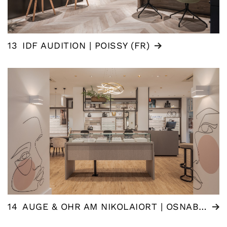
13
IDF AUDITION | POISSY (FR)
14
AUGE & OHR AM NIKOLAIORT | OSNABRÜCK (DE)