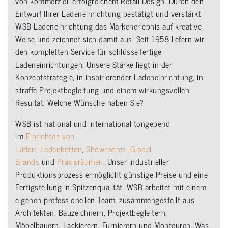
von kommerziell erfolgreichem Retail Design. Durch den
Entwurf Ihrer Ladeneinrichtung bestätigt und verstärkt
WSB Ladeneinrichtung das Markenerlebnis auf kreative
Weise und zeichnet sich damit aus. Seit 1958 liefern wir
den kompletten Service für schlüsselfertige
Ladeneinrichtungen. Unsere Stärke liegt in der
Konzeptstrategie, in inspirierender Ladeneinrichtung, in
straffe Projektbegleitung und einem wirkungsvollen
Resultat. Welche Wünsche haben Sie?
WSB ist national und international tongebend
im
Einrichten von
Läden
,
Ladenketten
,
Showrooms
,
Global
Brands
und
Praxisräumen
. Unser industrieller
Produktionsprozess ermöglicht günstige Preise und eine
Fertigstellung in Spitzenqualität. WSB arbeitet mit einem
eigenen professionellen Team, zusammengestellt aus
Architekten, Bauzeichnern, Projektbegleitern,
Möbelbauern, Lackierern, Furnierern und Monteuren. Was