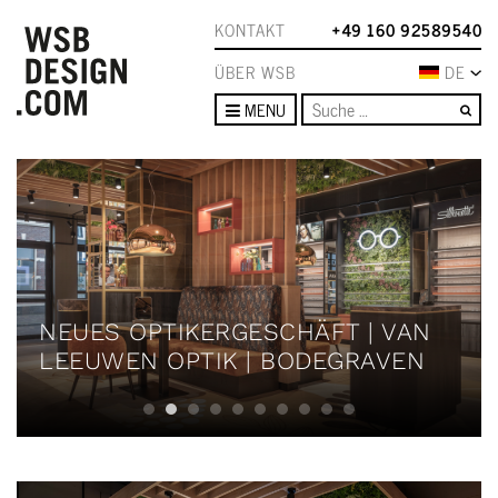
KONTAKT
+49 160 92589540
ÜBER WSB
DE
Su
MENU
NEUES OPTIKERGESCHÄFT | VAN
LEEUWEN OPTIK | BODEGRAVEN