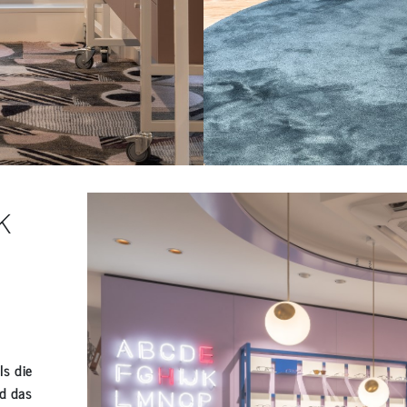
K
s die
d das