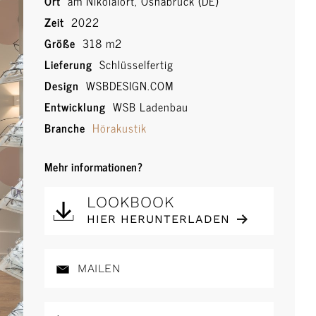
Ort
am Nikolaiort, Osnabrück (DE)
Zeit
2022
Größe
318 m2
Lieferung
Schlüsselfertig
Design
WSBDESIGN.COM
Entwicklung
WSB Ladenbau
Branche
Hörakustik
Mehr informationen?
LOOKBOOK
HIER HERUNTERLADEN
MAILEN