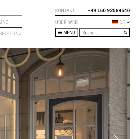
KONTAKT
+49 160 92589540
TUNG
ÜBER WSB
DE
Such
MENU
RICHTUNG