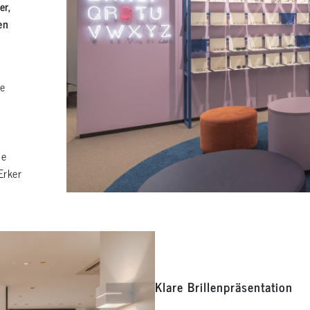
er,
en
e
de
Erker
Klare Brillenpräsentation