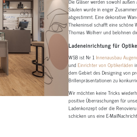
Die Gläser werden sowohl außen a
Säulen wurde in enger Zusammena
abgestimmt. Eine dekorative Wan
Thekeninsel schafft eine schön
Thomas Wolherr und belohnen di
Ladeneinrichtung für Optik
WSB ist Nr 1
Innenausbau Augen
und
Einrichter von Optikerläden
i
dem Gebiet des Designing von pro
Brillenpräsentationen zu konkurri
Wir möchten keine Tricks wiederh
positive Überraschungen für uns
Ladenkonzept oder die Renovierun
schicken uns eine E-MailNachrich