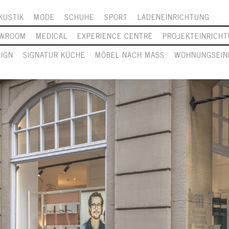
KUSTIK
MODE
SCHUHE
SPORT
LADENEINRICHTUNG
WROOM
MEDICAL
EXPERIENCE CENTRE
PROJEKTEINRICH
SIGN
SIGNATUR KÜCHE
MÖBEL NACH MASS
WOHNUNGSEIN