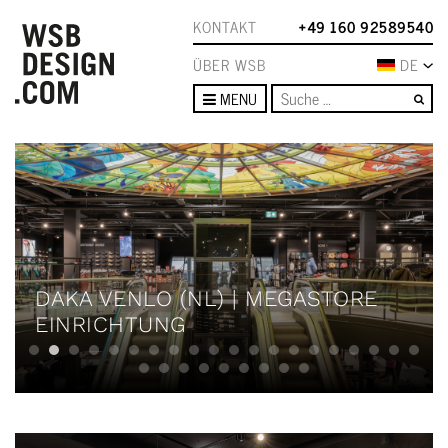
KONTAKT
+49 160 92589540
ÜBER WSB
DE
Su
MENU
DAKA VENLO (NL) | MEGASTORE
EINRICHTUNG