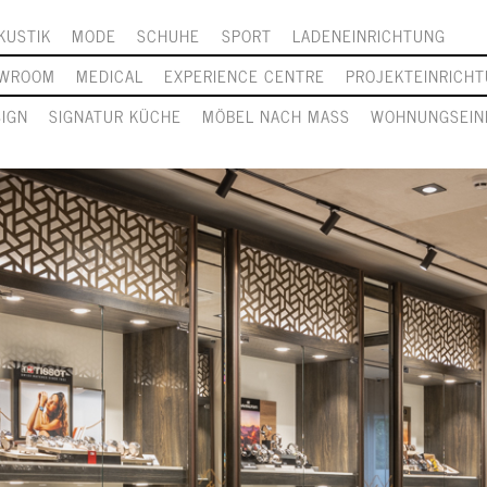
KUSTIK
MODE
SCHUHE
SPORT
LADENEINRICHTUNG
WROOM
MEDICAL
EXPERIENCE CENTRE
PROJEKTEINRICH
SIGN
SIGNATUR KÜCHE
MÖBEL NACH MASS
WOHNUNGSEIN