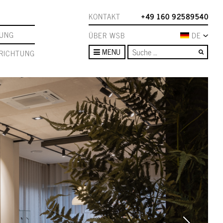
KONTAKT
+49 160 92589540
TUNG
ÜBER WSB
DE
Such
MENU
RICHTUNG