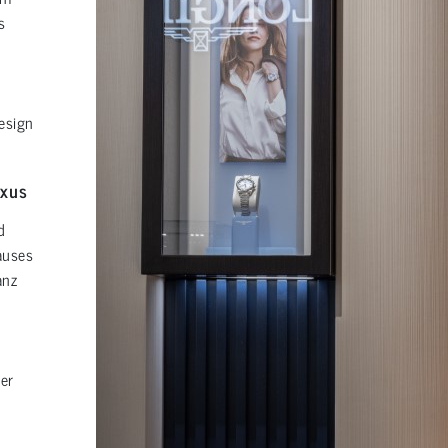
s
esign
uxus
d
auses
anz
n
er