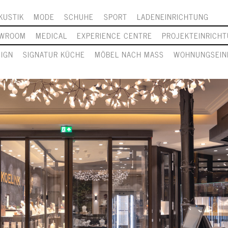
KUSTIK
MODE
SCHUHE
SPORT
LADENEINRICHTUNG
WROOM
MEDICAL
EXPERIENCE CENTRE
PROJEKTEINRICH
SIGN
SIGNATUR KÜCHE
MÖBEL NACH MASS
WOHNUNGSEIN