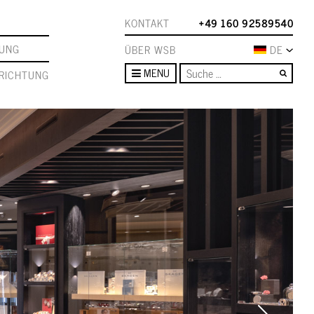
KONTAKT
+49 160 92589540
TUNG
ÜBER WSB
DE
Such
MENU
RICHTUNG