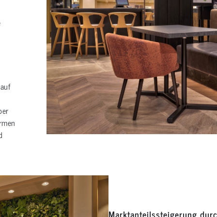
e
 auf
ber
armen
d
Marktanteilssteigerung dur