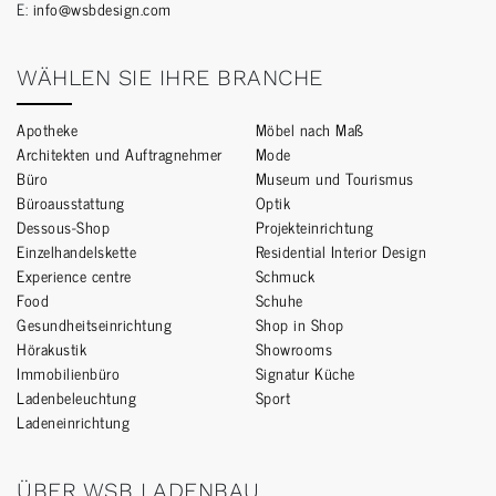
E:
info@wsbdesign.com
WÄHLEN SIE IHRE BRANCHE
Apotheke
Möbel nach Maß
Architekten und Auftragnehmer
Mode
Büro
Museum und Tourismus
Büroausstattung
Optik
Dessous-Shop
Projekteinrichtung
Einzelhandelskette
Residential Interior Design
Experience centre
Schmuck
Food
Schuhe
Gesundheitseinrichtung
Shop in Shop
Hörakustik
Showrooms
Immobilienbüro
Signatur Küche
Ladenbeleuchtung
Sport
Ladeneinrichtung
ÜBER WSB LADENBAU