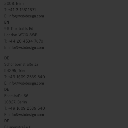
3008, Bern
T:
+41 3 15611671
E:
info@wsbdesign.com
EN
98 Theobalds Rd
London WC1X 8WB
T:
+44 20 4534 7670
E:
info@wsbdesign.com
DE
Schönbornstraße 1a
54295, Trier
T:
+49 1609 2589 540
E:
info@wsbdesign.com
DE
Eberstraße 66
10827, Berlin
T:
+49 1609 2589 540
E:
info@wsbdesign.com
DE
Blumenstraße 6