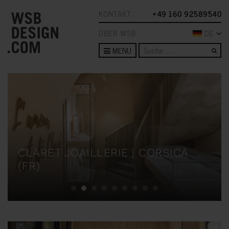
KONTAKT
+49 160 92589540
ÜBER WSB
DE
Su
MENU
CLARET JOAILLERIE | CORSICA
(FR)