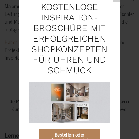
KOSTENLOSE
Malerarbeiten und Installationen wurden vor Ort unter der
Leitung der Architektin Paola Navari durchgeführt. Die Tischler
INSPIRATION-
und Monteure von WSB kümmern sich um das Interieur, die
BROSCHÜRE MIT
maßgefertigten Möbel und die Beleuchtung.“
ERFOLGREICHEN
Haben Sie Umbaupläne?
Werfen Sie einen Blick auf unsere
SHOPKONZEPTEN
Projekte und schreiben oder rufen Sie uns für eine
inspirierende Brainstorming-Session an.
FÜR UHREN UND
SCHMUCK
Die Projekte in der Kategorie
Schmuck
werden von unseren
Kunden beurteilt mit
9.1
von
10
Punkten in
98
Reviews.
Lernen Sie das Team von WSBDESIGN.COM
Bestellen oder