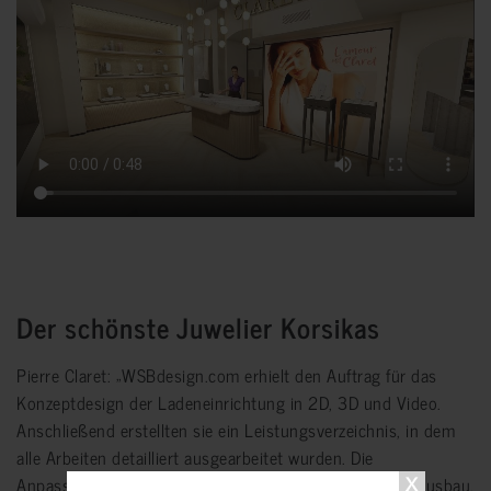
Der schönste Juwelier Korsikas
Pierre Claret: „WSBdesign.com erhielt den Auftrag für das
Konzeptdesign der Ladeneinrichtung in 2D, 3D und Video.
Anschließend erstellten sie ein Leistungsverzeichnis, in dem
alle Arbeiten detailliert ausgearbeitet wurden. Die
Anpassungen an Rollläden, Eingang, Abbrucharbeiten, Ausbau,