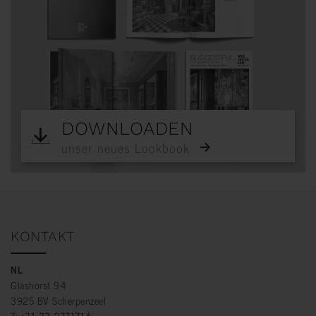
DOWNLOADEN
unser neues Lookbook
KONTAKT
NL
Glashorst 94
3925 BV Scherpenzeel
T:
+31 33 2771714