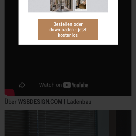
Bestellen oder
downloaden - jetzt
kostenlos
Über WSBDESIGN.COM | Ladenbau