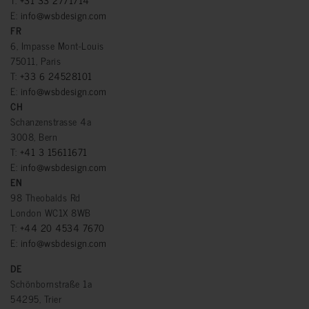
E:
info@wsbdesign.com
FR
6, Impasse Mont-Louis
75011, Paris
T:
+33 6 24528101
E:
info@wsbdesign.com
CH
Schanzenstrasse 4a
3008, Bern
T:
+41 3 15611671
E:
info@wsbdesign.com
EN
98 Theobalds Rd
London WC1X 8WB
T:
+44 20 4534 7670
E:
info@wsbdesign.com
DE
Schönbornstraße 1a
54295, Trier