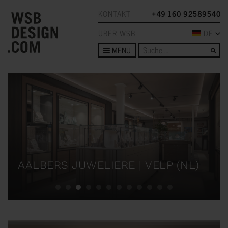
KONTAKT
+49 160 92589540
ÜBER WSB
DE
Su
MENU
AALBERS JUWELIERE | VELP (NL)