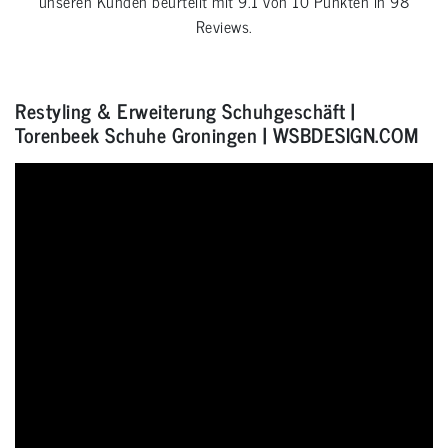
unseren Kunden beurteilt mit
9.1
von
10
Punkten in
98
Reviews.
Restyling & Erweiterung Schuhgeschäft |
Torenbeek Schuhe Groningen | WSBDESIGN.COM