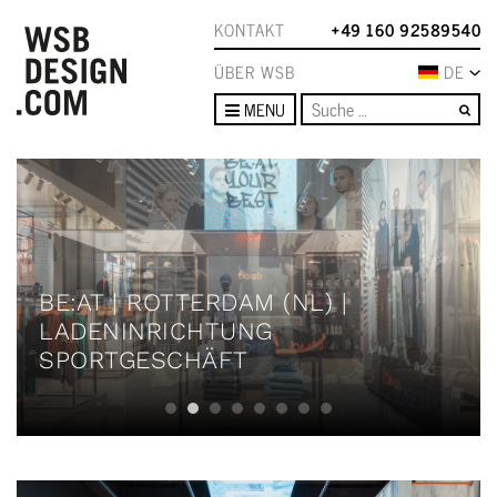
KONTAKT
+49 160 92589540
ÜBER WSB
DE
Su
MENU
BE:AT | ROTTERDAM (NL) |
LADENINRICHTUNG
SPORTGESCHÄFT