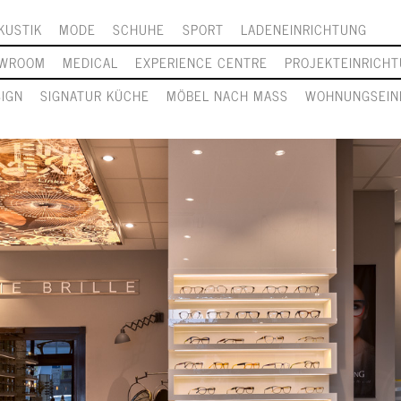
KUSTIK
MODE
SCHUHE
SPORT
LADENEINRICHTUNG
WROOM
MEDICAL
EXPERIENCE CENTRE
PROJEKTEINRICH
SIGN
SIGNATUR KÜCHE
MÖBEL NACH MASS
WOHNUNGSEIN