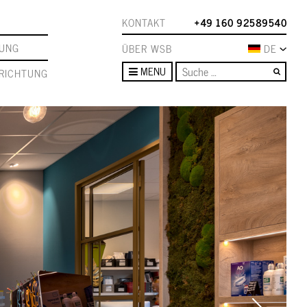
KONTAKT
+49 160 92589540
TUNG
ÜBER WSB
DE
Such
MENU
RICHTUNG