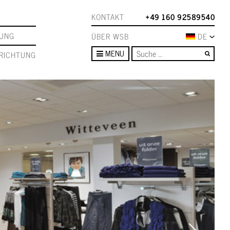
KONTAKT
+49 160 92589540
TUNG
ÜBER WSB
DE
Such
MENU
RICHTUNG