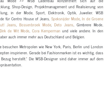
au Mode >> WSB Ladenbau konzentriert sich auf die
cklung, Shop-Design, Projektmanagement und Realisierung von
ung, in der Mode, Sport, Elektronik, Optik, Juwelier. WSB
ode für Centro House of Jeans,
Speksnijder Mode
,
In de Groene
out! Jeans
,
Bossenbroek Mode
,
Deto Jeans
, Gimbrere Mode,
Dirk de Wit Mode
,
Cora Kemperman
und viele andere. In den
 aber auch immer mehr aus Deutschland und Belgien.
ie besuchen Metropolen wie New York, Paris, Berlin und London
pten inspirieren. Gerade bei Fashionmarken ist es wichtig, dass
en Bezug herstellt.“ Die WSB-Designer sind daher immer auf dem
präsentation.