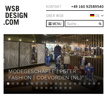
KONTAKT
+49 160 92589540
ÜBER WSB
DE
Su
MENU
MODEGESCHÄFTE | PETER
FASHION | COEVORDEN (NL)