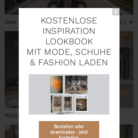
KOSTENLOSE
VAN HELL JUWELIERE | AMERSFOORT (NL)
INSPIRATION
LOOKBOOK
MIT MODE, SCHUHE
& FASHION LADEN
WEDDING WORLD | OBERHAUSEN
Bestellen oder
downloaden - jetzt
kostenlos