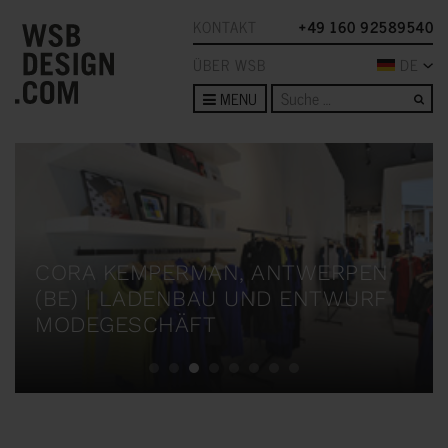
KONTAKT
+49 160 92589540
ÜBER WSB
DE
Su
MENU
CORA KEMPERMAN, ANTWERPEN
(BE) | LADENBAU UND ENTWURF
MODEGESCHÄFT