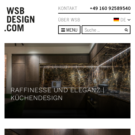
KONTAKT
+49 160 92589540
ÜBER WSB
DE
Su
MENU
RAFFINESSE UND ELEGANZ |
KÜCHENDESIGN