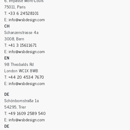
6, Impasse Mont-Louis
75011, Paris
T:
+33 6 24528101
E:
info@wsbdesign.com
CH
Schanzenstrasse 4a
3008, Bern
T:
+41 3 15611671
E:
info@wsbdesign.com
EN
98 Theobalds Rd
London WC1X 8WB
T:
+44 20 4534 7670
E:
info@wsbdesign.com
DE
Schönbornstraße 1a
54295, Trier
T:
+49 1609 2589 540
E:
info@wsbdesign.com
DE