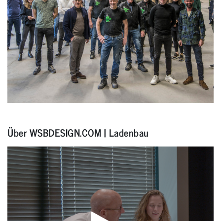
KOSTENLOSE
INSPIRATION-
BROSCHÜRE
MIT EXKLUSIVE
INTERIEURKONZEPTEN
Über WSBDESIGN.COM | Ladenbau