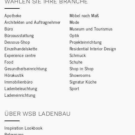
WÄHLEN SIE IHRE BRANCHE
Apotheke
Möbel nach Maß
Architekten und Auftragnehmer
Mode
Büro
Museum und Tourismus
Büroausstattung
Optik
Dessous-Shop
Projekteinrichtung
Einzelhandelskette
Residential Interior Design
Experience centre
Schmuck
Food
Schuhe
Gesundheitseinrichtung
Shop in Shop
Hörakustik
Showrooms
Immobilienbüro
Signatur Küche
Ladenbeleuchtung
Sport
Ladeneinrichtung
ÜBER WSB LADENBAU
Inspiration Lookbook
Referenzen