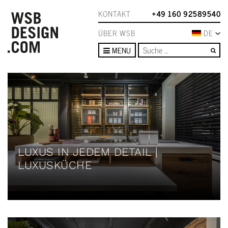
KONTAKT
+49 160 92589540
ÜBER WSB
DE
Su
MENU
LUXUS IN JEDEM DETAIL |
LUXUSKÜCHE