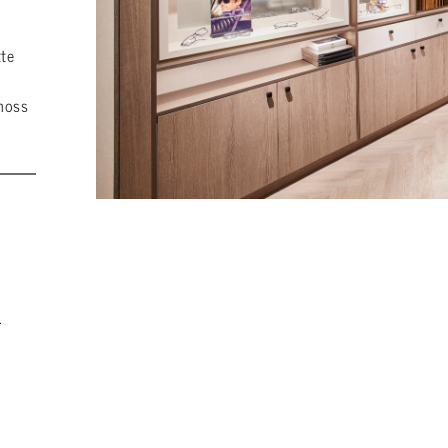
tte
hoss
.