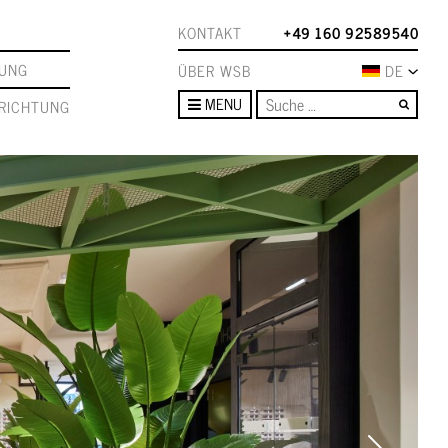
KONTAKT
+49 160 92589540
TUNG
ÜBER WSB
DE
Such
MENU
RICHTUNG