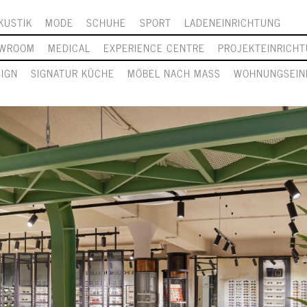
KUSTIK
MODE
SCHUHE
SPORT
LADENEINRICHTUNG
WROOM
MEDICAL
EXPERIENCE CENTRE
PROJEKTEINRICH
SIGN
SIGNATUR KÜCHE
MÖBEL NACH MASS
WOHNUNGSEIN