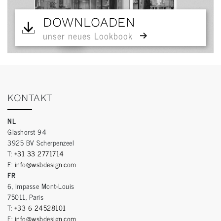
DOWNLOADEN
unser neues Lookbook
KONTAKT
NL
Glashorst 94
3925 BV Scherpenzeel
T:
+31 33 2771714
E:
info@wsbdesign.com
FR
6, Impasse Mont-Louis
75011, Paris
T:
+33 6 24528101
E:
info@wsbdesign.com