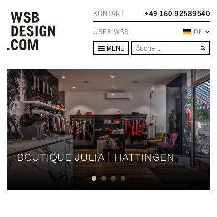
KONTAKT
+49 160 92589540
ÜBER WSB
DE
Su
MENU
BOUTIQUE JULIA | HATTINGEN