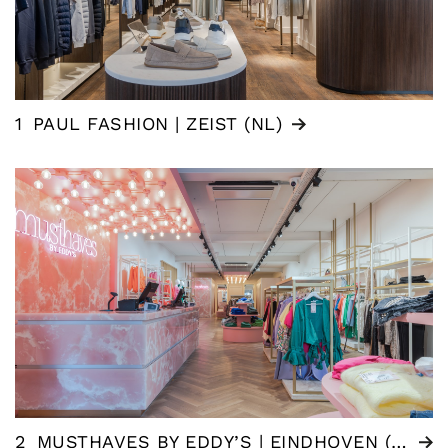
1
PAUL FASHION | ZEIST (NL)
2
MUSTHAVES BY EDDY’S | EINDHOVEN (NL)