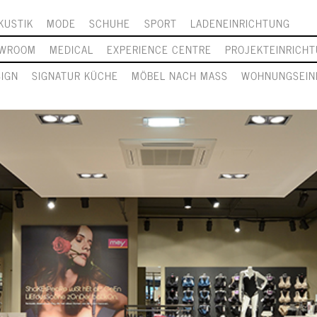
KUSTIK
MODE
SCHUHE
SPORT
LADENEINRICHTUNG
WROOM
MEDICAL
EXPERIENCE CENTRE
PROJEKTEINRICH
SIGN
SIGNATUR KÜCHE
MÖBEL NACH MASS
WOHNUNGSEIN