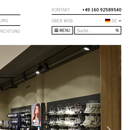
KONTAKT
+49 160 92589540
TUNG
ÜBER WSB
DE
Such
MENU
RICHTUNG