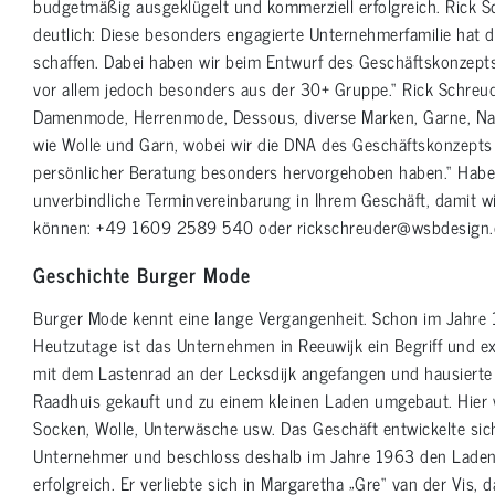
budgetmäßig ausgeklügelt und kommerziell erfolgreich. Rick S
deutlich: Diese besonders engagierte Unternehmerfamilie hat 
schaffen. Dabei haben wir beim Entwurf des Geschäftskonzepts
vor allem jedoch besonders aus der 30+ Gruppe.“ Rick Schreude
Damenmode, Herrenmode, Dessous, diverse Marken, Garne, Nach
wie Wolle und Garn, wobei wir die DNA des Geschäftskonzepts
persönlicher Beratung besonders hervorgehoben haben.“ Haben 
unverbindliche Terminvereinbarung in Ihrem Geschäft, damit wi
können: +49 1609 2589 540 oder rickschreuder@wsbdesign
Geschichte Burger Mode
Burger Mode kennt eine lange Vergangenheit. Schon im Jahr
Heutzutage ist das Unternehmen in Reeuwijk ein Begriff und e
mit dem Lastenrad an der Lecksdijk angefangen und hausiert
Raadhuis gekauft und zu einem kleinen Laden umgebaut. Hier 
Socken, Wolle, Unterwäsche usw. Das Geschäft entwickelte sich
Unternehmer und beschloss deshalb im Jahre 1963 den Laden 
erfolgreich. Er verliebte sich in Margaretha „Gre“ van der Vis,