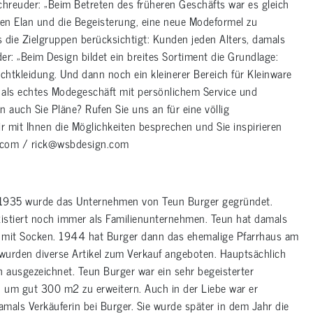
chreuder: „Beim Betreten des früheren Geschäfts war es gleich
den Elan und die Begeisterung, eine neue Modeformel zu
 die Zielgruppen berücksichtigt: Kunden jeden Alters, damals
r: „Beim Design bildet ein breites Sortiment die Grundlage:
tkleidung. Und dann noch ein kleinerer Bereich für Kleinware
 als echtes Modegeschäft mit persönlichem Service und
auch Sie Pläne? Rufen Sie uns an für eine völlig
r mit Ihnen die Möglichkeiten besprechen und Sie inspirieren
.com / rick@wsbdesign.com
e 1935 wurde das Unternehmen von Teun Burger gegründet.
xistiert noch immer als Familienunternehmen. Teun hat damals
e mit Socken. 1944 hat Burger dann das ehemalige Pfarrhaus am
wurden diverse Artikel zum Verkauf angeboten. Hauptsächlich
 ausgezeichnet. Teun Burger war ein sehr begeisterter
um gut 300 m2 zu erweitern. Auch in der Liebe war er
 damals Verkäuferin bei Burger. Sie wurde später in dem Jahr die