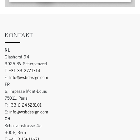
KONTAKT
NL
Glashorst 94
3925 BV Scherpenzeel
T:
+31 33 2771714
E:
info@wsbdesign.com
FR
6, Impasse Mont-Louis
75011, Paris
T:
+33 6 24528101
E:
info@wsbdesign.com
CH
Schanzenstrasse 4a
3008, Bern
T:
+41 3 15611671