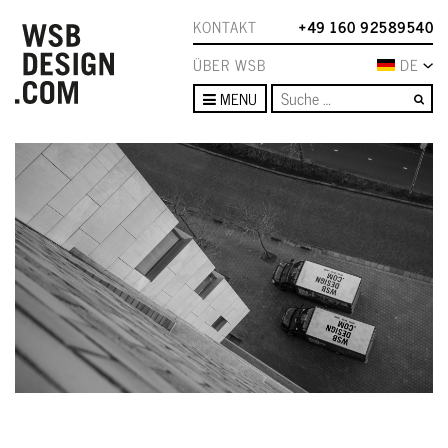
KONTAKT
+49 160 92589540
ÜBER WSB
DE
Su
MENU
–