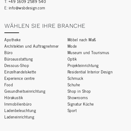
T:
+49 1609 2589 540
E:
info@wsbdesign.com
WÄHLEN SIE IHRE BRANCHE
Apotheke
Möbel nach Maß
Architekten und Auftragnehmer
Mode
Büro
Museum und Tourismus
Büroausstattung
Optik
Dessous-Shop
Projekteinrichtung
Einzelhandelskette
Residential Interior Design
Experience centre
Schmuck
Food
Schuhe
Gesundheitseinrichtung
Shop in Shop
Hörakustik
Showrooms
Immobilienbüro
Signatur Küche
Ladenbeleuchtung
Sport
Ladeneinrichtung