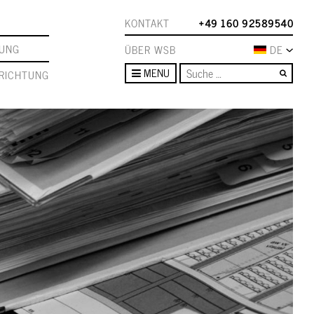
KONTAKT
+49 160 92589540
TUNG
ÜBER WSB
DE
Such
MENU
RICHTUNG