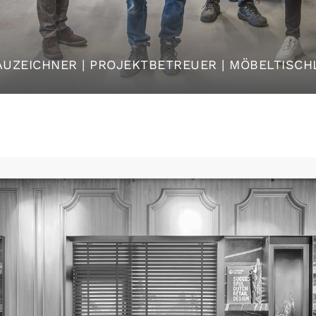
BAUZEICHNER | PROJEKTBETREUER | MÖBELTISCH