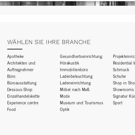
WÄHLEN SIE IHRE BRANCHE
Apotheke
Gesundheitseinrichtung
Projekteinri
Architekten und
Hörakustik
Residential 
Auftragnehmer
Immobilienbüro
Schmuck
Büro
Ladenbeleuchtung
Schuhe
Büroausstattung
Ladeneinrichtung
Shop in Sh
Dessous-Shop
Möbel nach Maß
Showrooms
Einzelhandelskette
Mode
Signatur Kü
Experience centre
Museum und Tourismus
Sport
Food
Optik