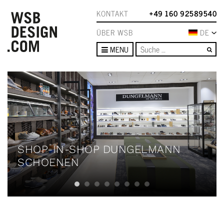
KONTAKT
+49 160 92589540
ÜBER WSB
DE
Su
MENU
SHOP-IN-SHOP DUNGELMANN
SCHOENEN