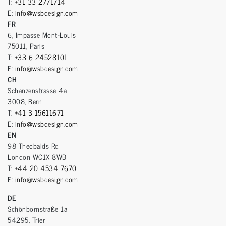
T:
+31 33 2771714
E:
info@wsbdesign.com
FR
6, Impasse Mont-Louis
75011, Paris
T:
+33 6 24528101
E:
info@wsbdesign.com
CH
Schanzenstrasse 4a
3008, Bern
T:
+41 3 15611671
E:
info@wsbdesign.com
EN
98 Theobalds Rd
London WC1X 8WB
T:
+44 20 4534 7670
E:
info@wsbdesign.com
DE
Schönbornstraße 1a
54295, Trier