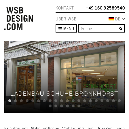
KONTAKT
+49 160 92589540
ÜBER WSB
DE
Su
MENU
LADENBAU SCHUHE BRONKHORST
Erläuterung
:
Mehr optische Verbindung von draußen nach