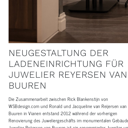
NEUGESTALTUNG DER
LADENEINRICHTUNG FÜR
JUWELIER REYERSEN VAN
BUUREN
Die Zusammenarbeit zwischen Rick Blankenstijn von
WSBdesign.com und Ronald und Jacqueline van Reijersen van
Buuren in Vianen entstand 2012 während der vorherigen
Renovierung des Juweliergeschäfts im monumentalen Gebäude
Juwelier Reijersen van Buuren ist ein renommierter Juwelier u