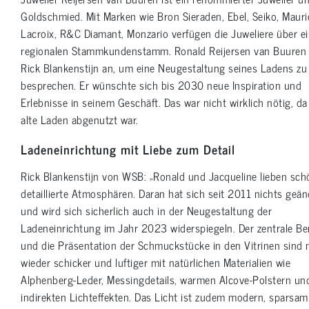
Goldschmied. Mit Marken wie Bron Sieraden, Ebel, Seiko, Mauri
Lacroix, R&C Diamant, Monzario verfügen die Juweliere über e
regionalen Stammkundenstamm. Ronald Reijersen van Buuren r
Rick Blankenstijn an, um eine Neugestaltung seines Ladens zu
besprechen. Er wünschte sich bis 2030 neue Inspiration und
Erlebnisse in seinem Geschäft. Das war nicht wirklich nötig, da
alte Laden abgenutzt war.
Ladeneinrichtung mit Liebe zum Detail
Rick Blankenstijn von WSB: „Ronald und Jacqueline lieben sch
detaillierte Atmosphären. Daran hat sich seit 2011 nichts geän
und wird sich sicherlich auch in der Neugestaltung der
Ladeneinrichtung im Jahr 2023 widerspiegeln. Der zentrale Be
und die Präsentation der Schmuckstücke in den Vitrinen sind 
wieder schicker und luftiger mit natürlichen Materialien wie
Alphenberg-Leder, Messingdetails, warmen Alcove-Polstern un
indirekten Lichteffekten. Das Licht ist zudem modern, sparsa