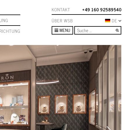
KONTAKT
+49 160 92589540
TUNG
ÜBER WSB
DE
Such
MENU
RICHTUNG