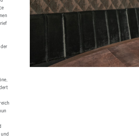
ce
inen
ief
 der
öne,
dert
reich
nun
d
m und