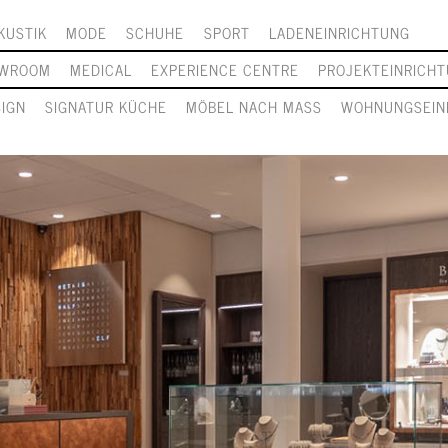
KUSTIK
MODE
SCHUHE
SPORT
LADENEINRICHTUNG
WROOM
MEDICAL
EXPERIENCE CENTRE
PROJEKTEINRICH
SIGN
SIGNATUR KÜCHE
MÖBEL NACH MASS
WOHNUNGSEIN