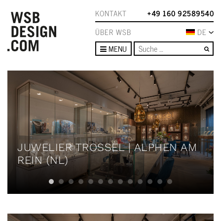
KONTAKT
+49 160 92589540
ÜBER WSB
DE
Su
MENU
JUWELIER TROSSÈL | ALPHEN AM
REIN (NL)