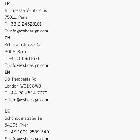
FR
6, Impasse Mont-Louis
75011, Paris
T:
+33 6 24528101
E:
info@wsbdesign.com
CH
Schanzenstrasse 4a
3008, Bern
T:
+41 3 15611671
E:
info@wsbdesign.com
EN
98 Theobalds Rd
London WC1X 8WB
T:
+44 20 4534 7670
E:
info@wsbdesign.com
DE
Schönbornstraße 1a
54295, Trier
T:
+49 1609 2589 540
E:
info@wsbdesign.com