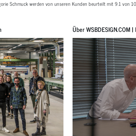
gorie
Schmuck
werden von unseren Kunden beurteilt mit
9.1
von
1
n
Über WSBDESIGN.COM | 