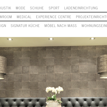
KUSTIK
MODE
SCHUHE
SPORT
LADENEINRICHTUNG
WROOM
MEDICAL
EXPERIENCE CENTRE
PROJEKTEINRICH
SIGN
SIGNATUR KÜCHE
MÖBEL NACH MASS
WOHNUNGSEIN