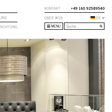
KONTAKT
+49 160 92589540
TUNG
ÜBER WSB
DE
Such
MENU
RICHTUNG