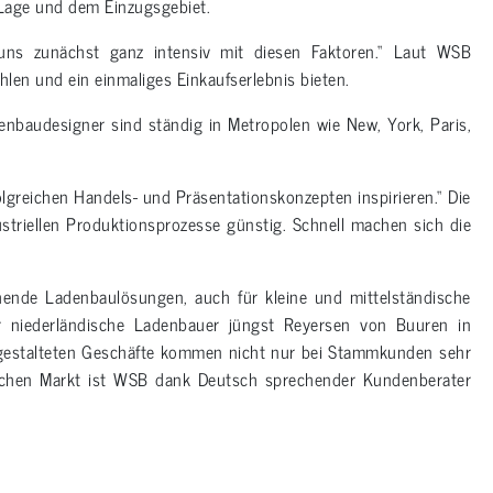
Lage und dem Einzugsgebiet.
 uns zunächst ganz intensiv mit diesen Faktoren.“ Laut WSB
hlen und ein einmaliges Einkaufserlebnis bieten.
denbaudesigner sind ständig in Metropolen wie New, York, Paris,
lgreichen Handels- und Präsentationskonzepten inspirieren.“ Die
dustriellen Produktionsprozesse günstig. Schnell machen sich die
hende Ladenbaulösungen, auch für kleine und mittelständische
er niederländische Ladenbauer jüngst Reyersen von Buuren in
 gestalteten Geschäfte kommen nicht nur bei Stammkunden sehr
chen Markt ist WSB dank Deutsch sprechender Kundenberater