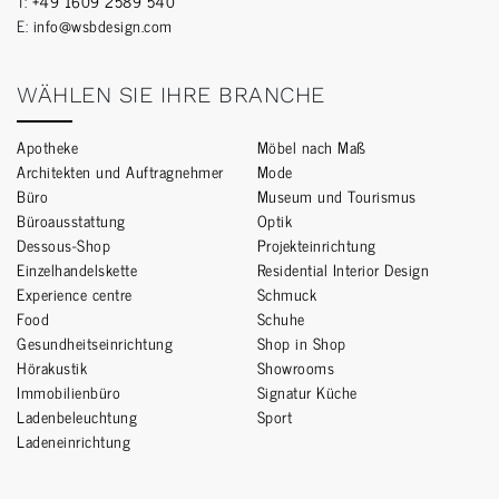
T:
+49 1609 2589 540
E:
info@wsbdesign.com
WÄHLEN SIE IHRE BRANCHE
Apotheke
Möbel nach Maß
Architekten und Auftragnehmer
Mode
Büro
Museum und Tourismus
Büroausstattung
Optik
Dessous-Shop
Projekteinrichtung
Einzelhandelskette
Residential Interior Design
Experience centre
Schmuck
Food
Schuhe
Gesundheitseinrichtung
Shop in Shop
Hörakustik
Showrooms
Immobilienbüro
Signatur Küche
Ladenbeleuchtung
Sport
Ladeneinrichtung