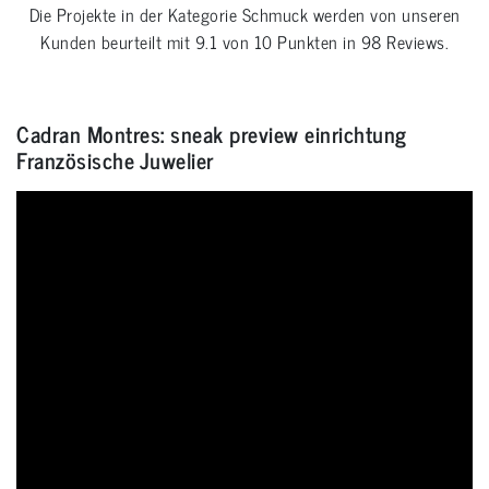
Die Projekte in der Kategorie
Schmuck
werden von unseren
Kunden beurteilt mit
9.1
von
10
Punkten in
98
Reviews.
Cadran Montres: sneak preview einrichtung
Französische Juwelier