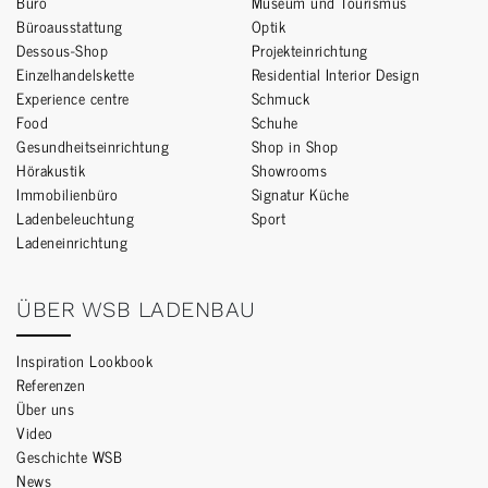
Büro
Museum und Tourismus
Büroausstattung
Optik
Dessous-Shop
Projekteinrichtung
Einzelhandelskette
Residential Interior Design
Experience centre
Schmuck
Food
Schuhe
Gesundheitseinrichtung
Shop in Shop
Hörakustik
Showrooms
Immobilienbüro
Signatur Küche
Ladenbeleuchtung
Sport
Ladeneinrichtung
ÜBER WSB LADENBAU
Inspiration Lookbook
Referenzen
Über uns
Video
Geschichte WSB
News