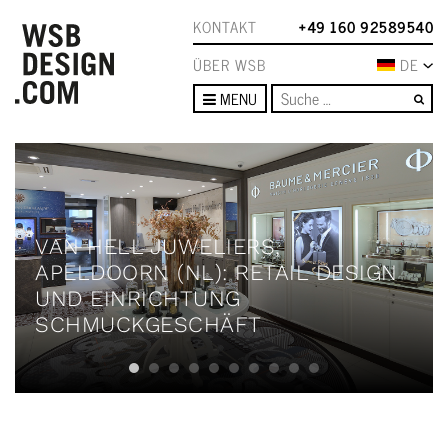
KONTAKT
+49 160 92589540
ÜBER WSB
DE
Su
MENU
VAN HELL JUWELIERS,
APELDOORN (NL): RETAIL DESIGN
UND EINRICHTUNG
SCHMUCKGESCHÄFT