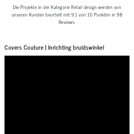
Die Projekte in der Kategorie
Retail design
werden von
unseren Kunden beurteilt mit
9.1
von
10
Punkten in
98
Reviews.
Covers Couture | Inrichting bruidswinkel