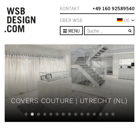
KONTAKT
+49 160 92589540
ÜBER WSB
DE
Su
MENU
COVERS COUTURE | UTRECHT (NL)