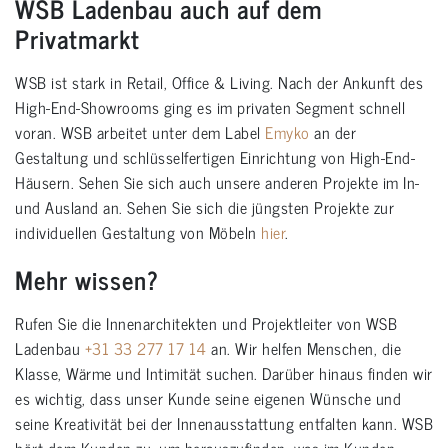
WSB Ladenbau auch auf dem
Privatmarkt
WSB ist stark in Retail, Office & Living. Nach der Ankunft des
High-End-Showrooms ging es im privaten Segment schnell
voran. WSB arbeitet unter dem Label
Emyko
an der
Gestaltung und schlüsselfertigen Einrichtung von High-End-
Häusern. Sehen Sie sich auch unsere anderen Projekte im In-
und Ausland an. Sehen Sie sich die jüngsten Projekte zur
individuellen Gestaltung von Möbeln
hier
.
Mehr wissen?
Rufen Sie die Innenarchitekten und Projektleiter von WSB
Ladenbau
+31 33 277 17 14
an. Wir helfen Menschen, die
Klasse, Wärme und Intimität suchen. Darüber hinaus finden wir
es wichtig, dass unser Kunde seine eigenen Wünsche und
seine Kreativität bei der Innenausstattung entfalten kann. WSB
hört dem Kunden zu, um herauszufinden, was im Kunden