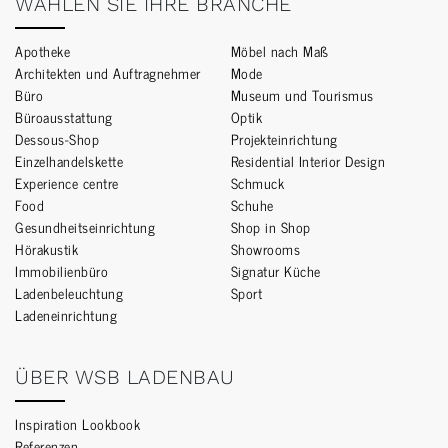
WÄHLEN SIE IHRE BRANCHE
Apotheke
Möbel nach Maß
Architekten und Auftragnehmer
Mode
Büro
Museum und Tourismus
Büroausstattung
Optik
Dessous-Shop
Projekteinrichtung
Einzelhandelskette
Residential Interior Design
Experience centre
Schmuck
Food
Schuhe
Gesundheitseinrichtung
Shop in Shop
Hörakustik
Showrooms
Immobilienbüro
Signatur Küche
Ladenbeleuchtung
Sport
Ladeneinrichtung
ÜBER WSB LADENBAU
Inspiration Lookbook
Referenzen