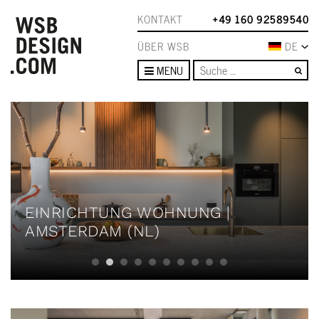
KONTAKT
+49 160 92589540
ÜBER WSB
DE
Su
MENU
EINRICHTUNG WOHNUNG |
AMSTERDAM (NL)