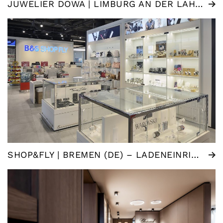
JUWELIER DOWA | LIMBURG AN DER LAHN (DE)
SHOP&FLY | BREMEN (DE) – LADENEINRICHTUNG FLUGHAFEN