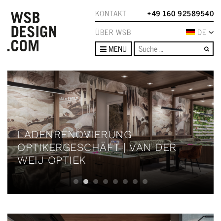
KONTAKT
+49 160 92589540
ÜBER WSB
DE
Su
MENU
LADENRENOVIERUNG
OPTIKERGESCHÄFT | VAN DER
WEIJ OPTIEK