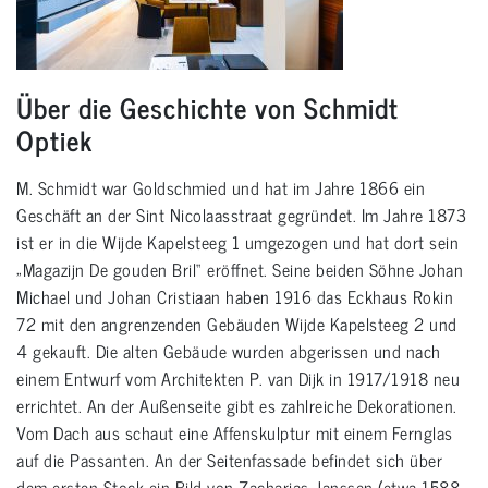
Über die Geschichte von Schmidt
Optiek
M. Schmidt war Goldschmied und hat im Jahre 1866 ein
Geschäft an der Sint Nicolaasstraat gegründet. Im Jahre 1873
ist er in die Wijde Kapelsteeg 1 umgezogen und hat dort sein
„Magazijn De gouden Bril“ eröffnet. Seine beiden Söhne Johan
Michael und Johan Cristiaan haben 1916 das Eckhaus Rokin
72 mit den angrenzenden Gebäuden Wijde Kapelsteeg 2 und
4 gekauft. Die alten Gebäude wurden abgerissen und nach
einem Entwurf vom Architekten P. van Dijk in 1917/1918 neu
errichtet. An der Außenseite gibt es zahlreiche Dekorationen.
Vom Dach aus schaut eine Affenskulptur mit einem Fernglas
auf die Passanten. An der Seitenfassade befindet sich über
dem ersten Stock ein Bild von Zacharias Janssen (etwa 1588