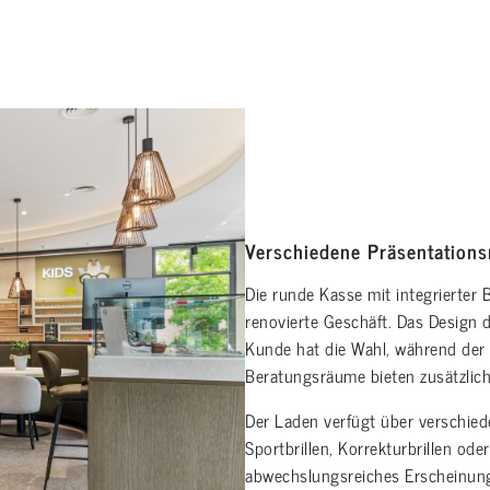
Verschiedene Präsentations
Die runde Kasse mit integrierter 
renovierte Geschäft. Das Design d
Kunde hat die Wahl, während der 
Beratungsräume bieten zusätzlich
Der Laden verfügt über verschied
Sportbrillen, Korrekturbrillen ode
abwechslungsreiches Erscheinung