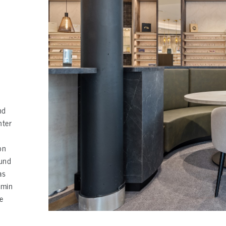
g
nd
nter
on
 und
as
amin
e