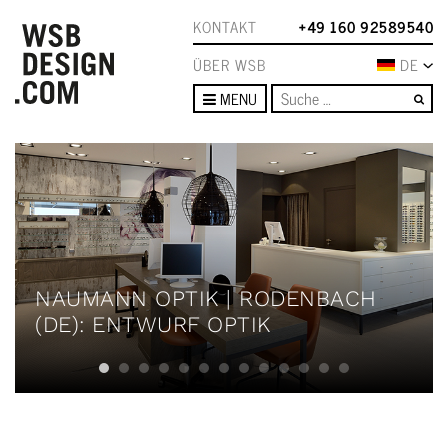
KONTAKT
+49 160 92589540
ÜBER WSB
DE
Su
MENU
NAUMANN OPTIK | RODENBACH
(DE): ENTWURF OPTIK