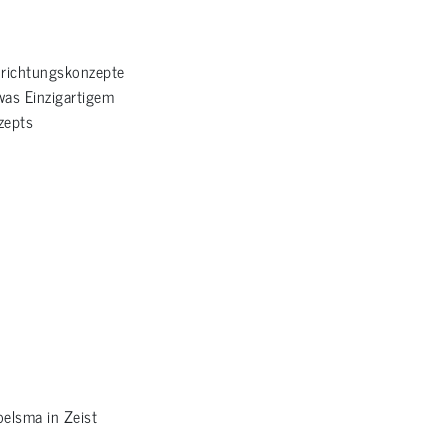
nrichtungskonzepte
was Einzigartigem
zepts
elsma in Zeist