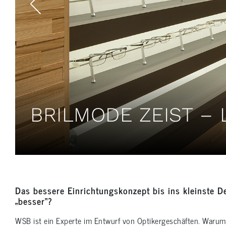
BRILMODE ZEIST –
Das bessere Einrichtungskonzept bis ins kleinste D
„besser“?
WSB ist ein Experte im Entwurf von Optikergeschäften. Warum 