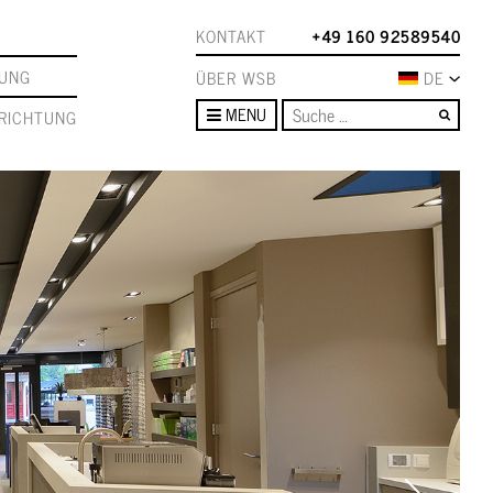
KONTAKT
+49 160 92589540
TUNG
ÜBER WSB
DE
Such
MENU
RICHTUNG