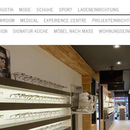
KUSTIK
MODE
SCHUHE
SPORT
LADENEINRICHTUNG
WROOM
MEDICAL
EXPERIENCE CENTRE
PROJEKTEINRICH
SIGN
SIGNATUR KÜCHE
MÖBEL NACH MASS
WOHNUNGSEIN