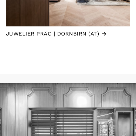
JUWELIER PRÄG | DORNBIRN (AT)