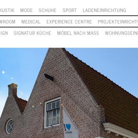
KUSTIK
MODE
SCHUHE
SPORT
LADENEINRICHTUNG
WROOM
MEDICAL
EXPERIENCE CENTRE
PROJEKTEINRICH
SIGN
SIGNATUR KÜCHE
MÖBEL NACH MASS
WOHNUNGSEIN