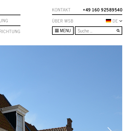
KONTAKT
+49 160 92589540
TUNG
ÜBER WSB
DE
Such
MENU
RICHTUNG