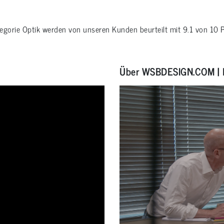
tegorie
Optik
werden von unseren Kunden beurteilt mit
9.1
von
10
P
Über WSBDESIGN.COM | 