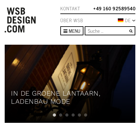
KONTAKT
+49 160 92589540
ÜBER WSB
DE
Su
MENU
IN DE GROENE LANTAARN,
LADENBAU MODE