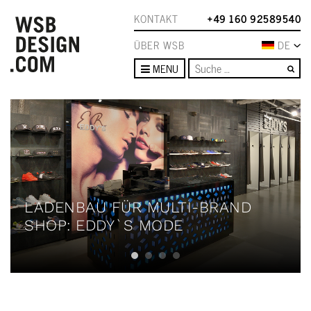
KONTAKT
+49 160 92589540
ÜBER WSB
DE
Su
MENU
LADENBAU FÜR MULTI-BRAND
SHOP: EDDY`S MODE