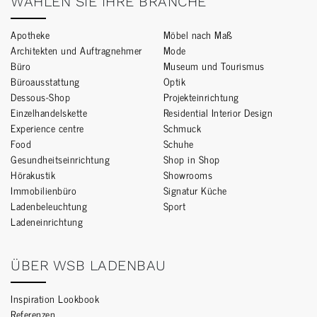
WÄHLEN SIE IHRE BRANCHE
Apotheke
Möbel nach Maß
Architekten und Auftragnehmer
Mode
Büro
Museum und Tourismus
Büroausstattung
Optik
Dessous-Shop
Projekteinrichtung
Einzelhandelskette
Residential Interior Design
Experience centre
Schmuck
Food
Schuhe
Gesundheitseinrichtung
Shop in Shop
Hörakustik
Showrooms
Immobilienbüro
Signatur Küche
Ladenbeleuchtung
Sport
Ladeneinrichtung
ÜBER WSB LADENBAU
Inspiration Lookbook
Referenzen