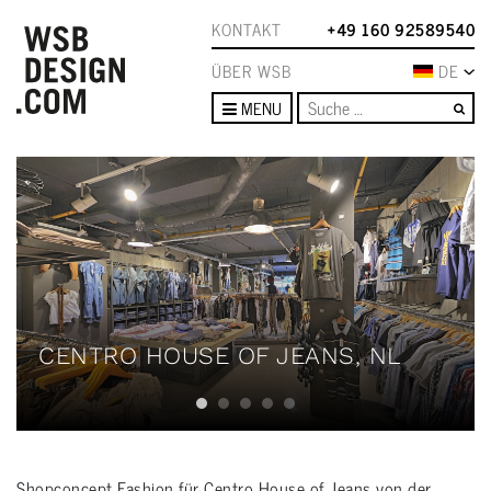
KONTAKT
+49 160 92589540
ÜBER WSB
DE
Su
MENU
CENTRO HOUSE OF JEANS, NL
Shopconcept Fashion für Centro House of Jeans von der