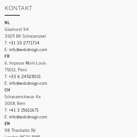
KONTAKT
NL
Glashorst 94
3925 BV Scherpenzeel
T:
+31 33 2771714
E:
info@wsbdesign.com
FR
6, Impasse Mont-Louis
75011, Paris
T:
+33 6 24528101
E:
info@wsbdesign.com
CH
Schanzenstrasse 4a
3008, Bern
T:
+41 3 15611671
E:
info@wsbdesign.com
EN
98 Theobalds Rd
London WC1X 8WB