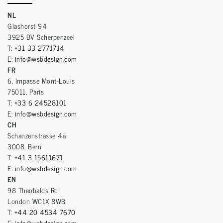
NL
Glashorst 94
3925 BV Scherpenzeel
T:
+31 33 2771714
E:
info@wsbdesign.com
FR
6, Impasse Mont-Louis
75011, Paris
T:
+33 6 24528101
E:
info@wsbdesign.com
CH
Schanzenstrasse 4a
3008, Bern
T:
+41 3 15611671
E:
info@wsbdesign.com
EN
98 Theobalds Rd
London WC1X 8WB
T:
+44 20 4534 7670
E:
info@wsbdesign.com