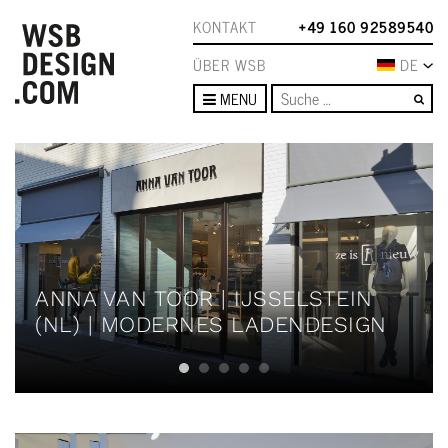
KONTAKT
+49 160 92589540
ÜBER WSB
DE
Su
MENU
ANNA VAN TOOR | IJSSELSTEIN
(NL) | MODERNES LADENDESIGN