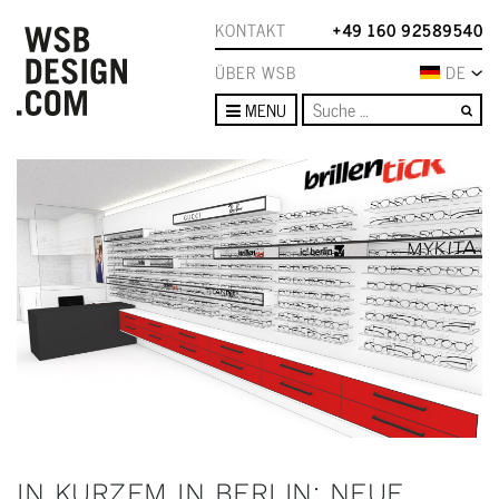
KONTAKT
+49 160 92589540
ÜBER WSB
DE
Su
MENU
IN KURZEM IN BERLIN: NEUE