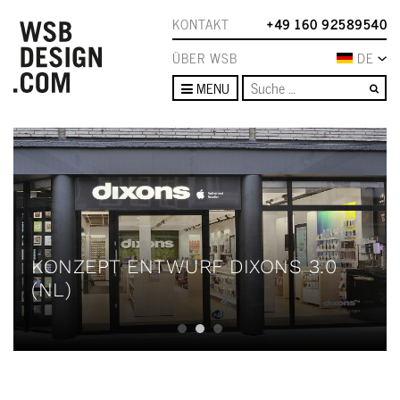
KONTAKT
+49 160 92589540
ÜBER WSB
DE
Su
MENU
KONZEPT ENTWURF DIXONS 3.0
(NL)