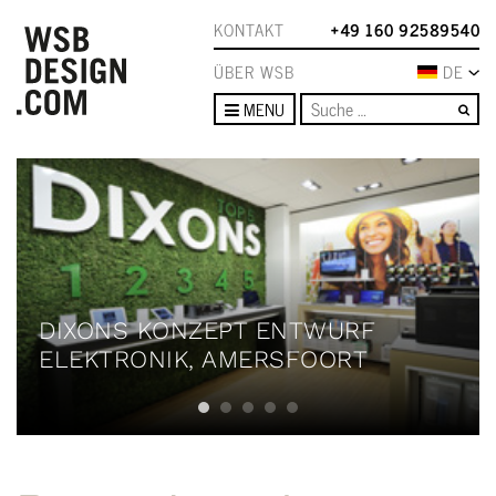
KONTAKT
+49 160 92589540
ÜBER WSB
DE
Su
MENU
DIXONS KONZEPT ENTWURF
ELEKTRONIK, AMERSFOORT