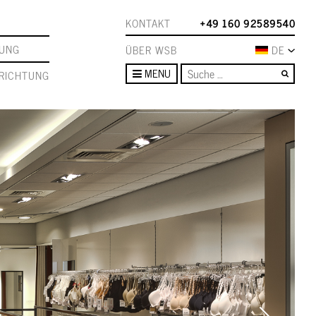
KONTAKT
+49 160 92589540
TUNG
ÜBER WSB
DE
Such
MENU
RICHTUNG