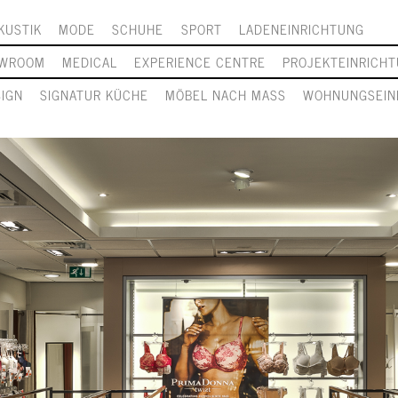
KUSTIK
MODE
SCHUHE
SPORT
LADENEINRICHTUNG
WROOM
MEDICAL
EXPERIENCE CENTRE
PROJEKTEINRICH
SIGN
SIGNATUR KÜCHE
MÖBEL NACH MASS
WOHNUNGSEIN